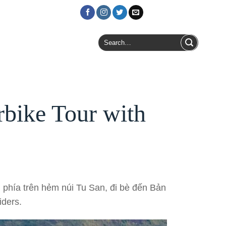
Login / Register
Search
for:
bike Tour with
phía trên hẻm núi Tu San, đi bè đến Bản
ders.